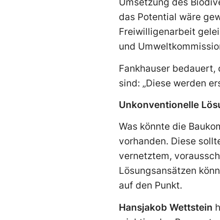
Umsetzung des Biodive
das Potential wäre ge
Freiwilligenarbeit gel
und Umweltkommission
Fankhauser bedauert, 
sind: „Diese werden er
Unkonventionelle Lö
Was könnte die Baukom
vorhanden. Diese sollt
vernetztem, voraussch
Lösungsansätzen können
auf den Punkt.
Hansjakob Wettstein
h