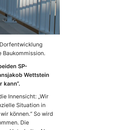
e Dorfentwicklung
die Baukommission.
beiden SP-
ansjakob Wettstein
r kann“.
ie Innensicht: „Wir
ielle Situation in
 wir können.“ So wird
nommen. Die