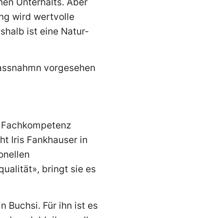
en Unterhalts. Aber
ng wird wertvolle
shalb ist eine Natur-
smassnahmn vorgesehen
el Fachkompetenz
t Iris Fankhauser in
onellen
alität», bringt sie es
Buchsi. Für ihn ist es