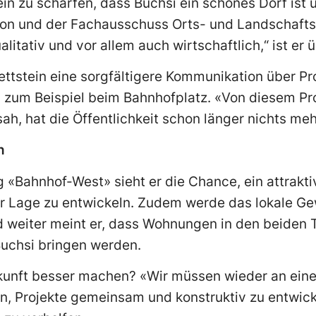
in zu schärfen, dass Buchsi ein schönes Dorf ist u
on und der Fachausschuss Orts- und Landschaftsb
ualitativ und vor allem auch wirtschaftlich,“ ist er
ttstein eine sorgfältigere Kommunikation über Pr
, zum Beispiel beim Bahnhofplatz. «Von diesem Pro
ah, hat die Öffentlichkeit schon länger nichts meh
n
g «Bahnhof-West» sieht er die Chance, ein attrak
er Lage zu entwickeln. Zudem werde das lokale G
nd weiter meint er, dass Wohnungen in den beiden
uchsi bringen werden.
kunft besser machen? «Wir müssen wieder an einem
n, Projekte gemeinsam und konstruktiv zu entwic