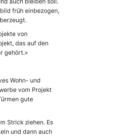
nd auch bleiben soll.
ild früh einbezogen,
 überzeugt.
ojekte von
jekt, das auf den
r gehört.»
tives Wohn- und
ewerbe vom Projekt
 Türmen gute
 Strick ziehen. Es
keln und dann auch