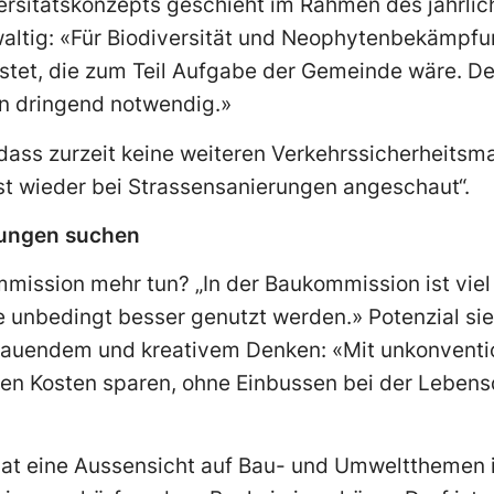
rsitätskonzepts geschieht im Rahmen des jährlich
waltig: «Für Biodiversität und Neophytenbekämpfu
eistet, die zum Teil Aufgabe der Gemeinde wäre. De
 dringend notwendig.»
dass zurzeit keine weiteren Verkehrssicherheit
st wieder bei Strassensanierungen angeschaut“.
sungen suchen
mission mehr tun? „In der Baukommission ist vi
e unbedingt besser genutzt werden.» Potenzial sieh
auendem und kreativem Denken: «Mit unkonventi
 Kosten sparen, ohne Einbussen bei der Lebensqu
at eine Aussensicht auf Bau- und Umweltthemen in 