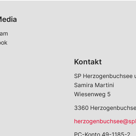
Media
ram
ook
Kontakt
SP Herzogenbuchsee u
Samira Martini
Wiesenweg 5
3360 Herzogenbuchs
herzogenbuchsee@sp
PC-Konto 49-1185-2