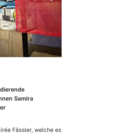
idierende
Innen Samira
er
irée Fässler, welche es