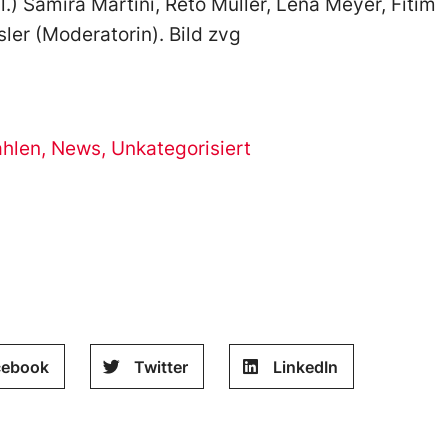
.l.) Samira Martini, Reto Müller, Lena Meyer, Fitim
sler (Moderatorin). Bild zvg
hlen
,
News
,
Unkategorisiert
cebook
Twitter
LinkedIn