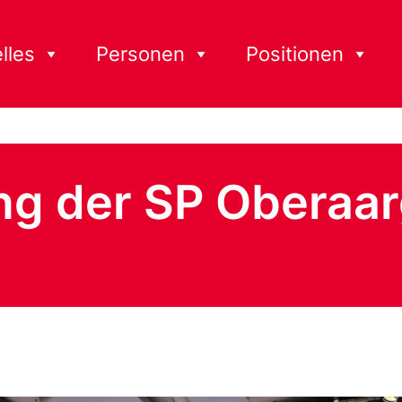
lles
Personen
Positionen
ng der SP Oberaa