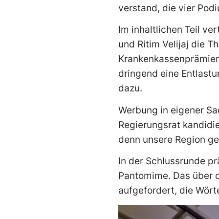
verstand, die vier Po
Im inhaltlichen Teil ve
und Ritim Velijaj die 
Krankenkassenprämien
dringend eine Entlastu
dazu.
Werbung in eigener Sac
Regierungsrat kandidie
denn unsere Region geh
In der Schlussrunde pr
Pantomime. Das über d
aufgefordert, die Wört