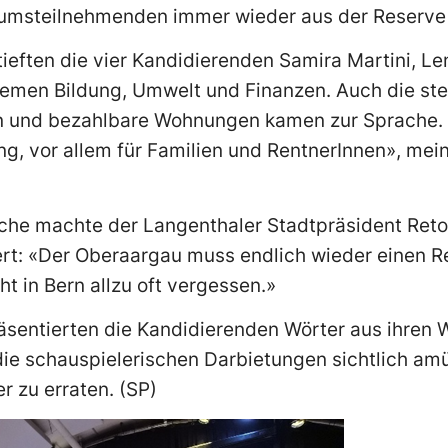
diumsteilnehmenden immer wieder aus der Reserve 
rtieften die vier Kandidierenden Samira Martini, L
Themen Bildung, Umwelt und Finanzen. Auch die st
 und bezahlbare Wohnungen kamen zur Sprache. 
ng, vor allem für Familien und RentnerInnen», mei
he machte der Langenthaler Stadtpräsident Reto 
rt: «Der Oberaargau muss endlich wieder einen Re
t in Bern allzu oft vergessen.»
äsentierten die Kandidierenden Wörter aus ihren 
ie schauspielerischen Darbietungen sichtlich am
er zu erraten. (SP)